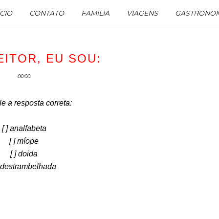
ÍCIO
CONTATO
FAMÍLIA
VIAGENS
GASTRONOM
EITOR, EU SOU:
00:00
le a resposta correta:
[ ] analfabeta
[ ] míope
[ ] doida
] destrambelhada