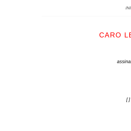
IN
CARO L
assina
[ 