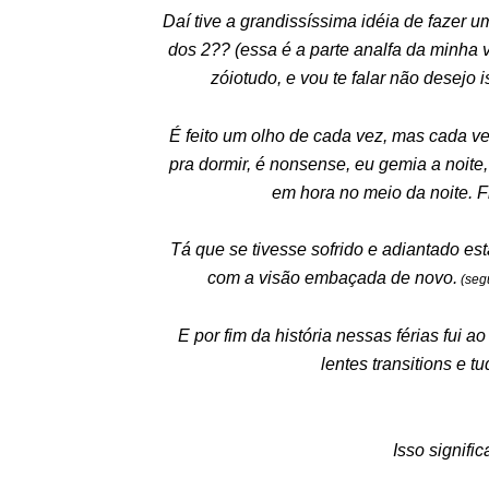
Daí tive a grandissíssima idéia de fazer um
dos 2?? (essa é a parte analfa da minha
zóiotudo, e vou te falar não desejo 
É feito um olho de cada vez, mas cada v
pra dormir, é nonsense, eu gemia a noite
em hora no meio da noite. F
Tá que se tivesse sofrido e adiantado es
com a visão embaçada de novo.
(segu
E por fim da história nessas férias fui a
lentes transitions e t
Isso signifi