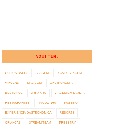
AQUI TEM:
CURIOSIDADES
VIAGEM
DICA DE VIAGEM
VIAGENS
MÃE.COM
GASTRONOMIA
BESTEIROL
DRI VIARO
VIAGEM EM FAMILIA
RESTAURANTES
NA COZINHA
PASSEIO
EXPERIÊNCIA GASTRONÔMICA
RESORTS
CRIANÇAS
STREAM TEAM
PRESSTRIP