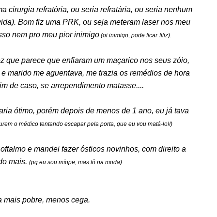
a cirurgia refratória, ou seria refratária, ou seria nenhum
 vida). Bom fiz uma PRK, ou seja meteram laser nos meu
isso nem pro meu pior inimigo
(oi inimigo, pode ficar
filiz).
ez que parece que enfiaram um maçarico nos seus zóio,
, e marido me aguentava, me trazia os remédios de hora
im de caso, se arrependimento matasse....
taria ótimo, porém depois de menos de 1 ano, eu já tava
rem o médico tentando escapar pela porta, que eu vou matá-lo!!)
o oftalmo e mandei fazer ósticos novinhos, com direito a
udo mais.
(pq eu sou míope, mas tô na moda)
ca mais pobre, menos cega.